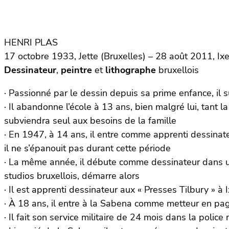
HENRI PLAS
17 octobre 1933, Jette (Bruxelles) – 28 août 2011, Ixe
Dessinateur
,
peintre
et
lithographe
bruxellois
· Passionné par le dessin depuis sa prime enfance, il 
· Il abandonne l’école à 13 ans, bien malgré lui, tant l
subviendra seul aux besoins de la famille
· En 1947, à 14 ans, il entre comme apprenti dessinateu
il ne s’épanouit pas durant cette période
· La même année, il débute comme dessinateur dans une
studios bruxellois, démarre alors
· Il est apprenti dessinateur aux « Presses Tilbury » à I
· À 18 ans, il entre à la Sabena comme metteur en pag
· Il fait son service militaire de 24 mois dans la polic