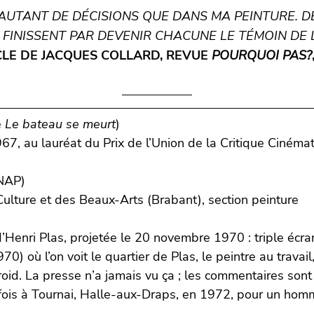
DS AUTANT DE DÉCISIONS QUE DANS MA PEINTURE. 
 FINISSENT PAR DEVENIR CHACUNE LE TÉMOIN DE L’
CLE DE JACQUES COLLARD, REVUE
POURQUOI PAS?
e
Le bateau se meurt
)
 1967, au lauréat du Prix de l’Union de la Critique Ciné
CNAP)
Culture et des Beaux-Arts (Brabant), section peinture
e d’Henri Plas, projetée le 20 novembre 1970 : triple é
) où l’on voit le quartier de Plas, le peintre au travai
oid. La presse n’a jamais vu ça ; les commentaires sont
e fois à Tournai, Halle-aux-Draps, en 1972, pour un h