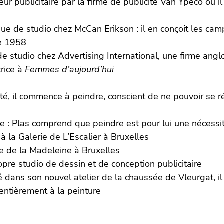
r publicitaire par la firme de publicité Van Ypeco où il
ique de studio chez McCan Erikson : il en conçoit les ca
de 1958
de studio chez Advertising International, une firme ang
trice à
Femmes d’aujourd’hui
ité, il commence à peindre, conscient de ne pouvoir se 
ve : Plas comprend que peindre est pour lui une nécessi
 la Galerie de L’Escalier à Bruxelles
ie de la Madeleine à Bruxelles
opre studio de dessin et de conception publicitaire
ans son nouvel atelier de la chaussée de Vleurgat, il 
e entièrement à la peinture