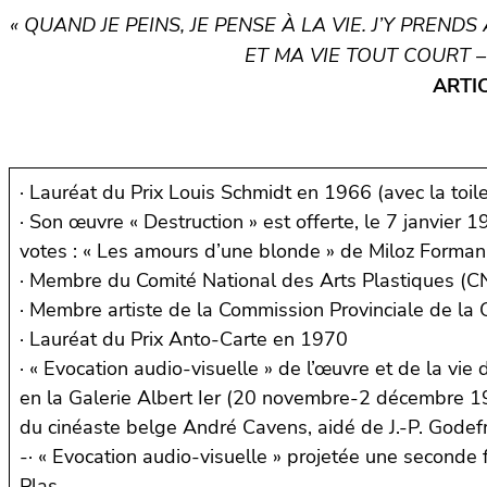
« QUAND JE PEINS, JE PENSE À LA VIE. J’Y PREN
ET MA VIE TOUT COURT –
ARTI
· Lauréat du Prix Louis Schmidt en 1966 (avec la toil
· Son œuvre « Destruction » est offerte, le 7 janvier
votes : « Les amours d’une blonde » de Miloz Forman
· Membre du Comité National des Arts Plastiques (
· Membre artiste de la Commission Provinciale de la 
· Lauréat du Prix Anto-Carte en 1970
· « Evocation audio-visuelle » de l’œuvre et de la vi
en la Galerie Albert Ier (20 novembre-2 décembre 1970
du cinéaste belge André Cavens, aidé de J.-P. Godefr
-· « Evocation audio-visuelle » projetée une second
Plas