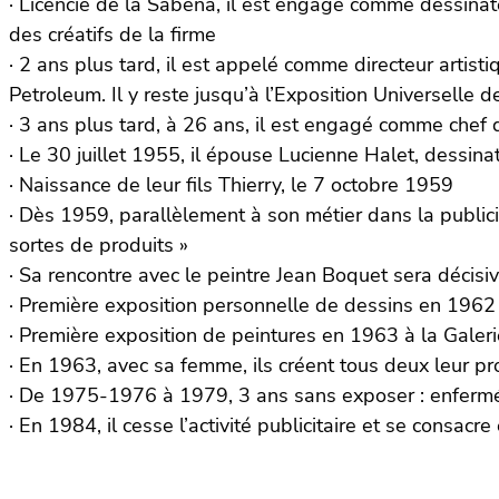
· Licencié de la Sabena, il est engagé comme dessinateu
des créatifs de la firme
· 2 ans plus tard, il est appelé comme directeur artist
Petroleum. Il y reste jusqu’à l’Exposition Universelle 
· 3 ans plus tard, à 26 ans, il est engagé comme chef 
· Le 30 juillet 1955, il épouse Lucienne Halet, dessina
· Naissance de leur fils Thierry, le 7 octobre 1959
· Dès 1959, parallèlement à son métier dans la public
sortes de produits »
· Sa rencontre avec le peintre Jean Boquet sera décisi
· Première exposition personnelle de dessins en 1962 à
· Première exposition de peintures en 1963 à la Galer
· En 1963, avec sa femme, ils créent tous deux leur pr
· De 1975-1976 à 1979, 3 ans sans exposer : enfermé d
· En 1984, il cesse l’activité publicitaire et se consacr